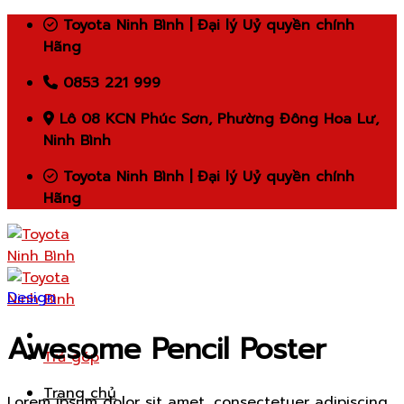
Skip
Toyota Ninh Bình | Đại lý Uỷ quyền chính
to
Hãng
content
0853 221 999
Lô 08 KCN Phúc Sơn, Phường Đông Hoa Lư,
Ninh Bình
Toyota Ninh Bình | Đại lý Uỷ quyền chính
Hãng
Design
Awesome Pencil Poster
Trả góp
Trang chủ
Lorem ipsum dolor sit amet, consectetuer adipiscing