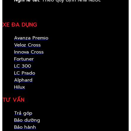
Nghỉ lễ tết
: Theo quy định Nhà Nước
XE ĐA DỤNG
Avanza Premio
Veloz Cross
Innova Cross
Fortuner
LC 300
LC Prado
Alphard
Hilux
TƯ VẤN
Trả góp
Bảo dưỡng
Bảo hành