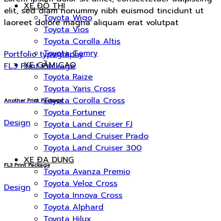
XE ĐÔ THỊ
elit, sed diam nonummy nibh euismod tincidunt ut
Toyota Wigo
laoreet dolore magna aliquam erat volutpat
Toyota Vios
Toyota Corolla Altis
Toyota Camry
Portfolio typography
XE GẦM CAO
FL3 Print Package
Toyota Raize
Toyota Yaris Cross
Toyota Corolla Cross
Another Print Package
Toyota Fortuner
Design
Toyota Land Cruiser FJ
Toyota Land Cruiser Prado
Toyota Land Cruiser 300
XE ĐA DỤNG
FL3 Print Package
Toyota Avanza Premio
Toyota Veloz Cross
Design
Toyota Innova Cross
Toyota Alphard
Toyota Hilux