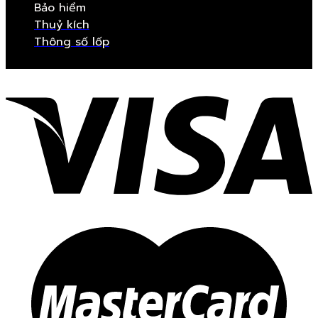
Bảo hiểm
Thuỷ kích
Thông số lốp