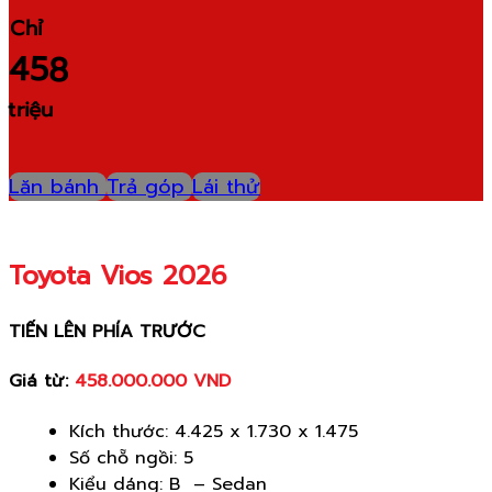
Chỉ
458
triệu
Lăn bánh
Trả góp
Lái thử
Toyota Vios 2026
TIẾN LÊN PHÍA TRƯỚC
Giá từ:
458.000.000 VND
Kích thước: 4.425 x 1.730 x 1.475
Số chỗ ngồi: 5
Kiểu dáng: B – Sedan