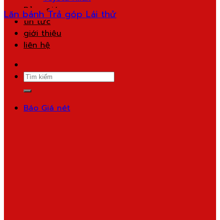
Bảng giá
Lăn bánh
Trả góp
Lái thử
tin tức
giới thiệu
liên hệ
Search
for:
Báo Giá nét