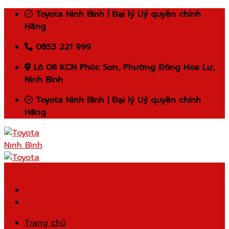
Skip
Toyota Ninh Bình | Đại lý Uỷ quyền chính
to
Hãng
content
0853 221 999
Lô 08 KCN Phúc Sơn, Phường Đông Hoa Lư,
Ninh Bình
Toyota Ninh Bình | Đại lý Uỷ quyền chính
Hãng
Trả góp
Trang chủ