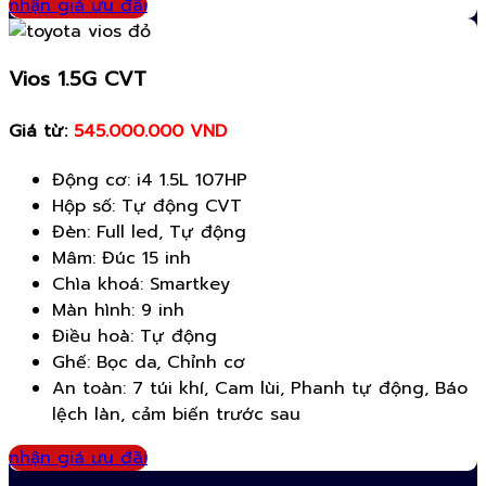
nhận giá ưu đãi
Vios 1.5G CVT
Giá từ:
545.000.000 VND
Động cơ: i4 1.5L 107HP
Hộp số: Tự động CVT
Đèn: Full led, Tự động
Mâm: Đúc 15 inh
Chìa khoá: Smartkey
Màn hình: 9 inh
Điều hoà: Tự động
Ghế: Bọc da, Chỉnh cơ
An toàn: 7 túi khí, Cam lùi, Phanh tự động, Báo
lệch làn, cảm biến trước sau
nhận giá ưu đãi