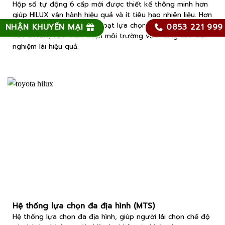
Hộp số tự động 6 cấp mới được thiết kế thông minh hơn
giúp HILUX vận hành hiệu quả và ít tiêu hao nhiên liệu. Hơn
nữa, người lái có thể linh hoạt lựa chọn giữa chế độ ECO
NHẬN KHUYẾN MẠI
0853 221 999
và POWER, vừa thân thiện môi trường vừa nâng cao trải
nghiệm lái hiệu quả.
Hệ thống lựa chọn đa địa hình (MTS)
Hệ thống lựa chọn đa địa hình, giúp người lái chọn chế độ