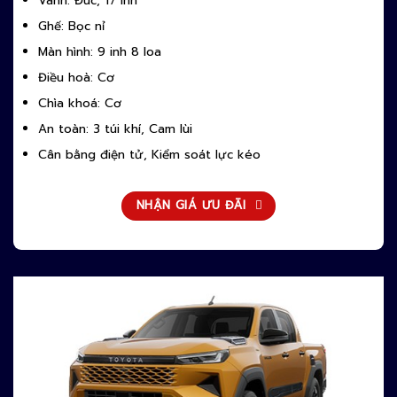
Vành: Đúc, 17 inh
Ghế: Bọc nỉ
Màn hình: 9 inh 8 loa
Điều hoà: Cơ
Chìa khoá: Cơ
An toàn: 3 túi khí, Cam lùi
Cân bằng điện tử, Kiểm soát lực kéo
NHẬN GIÁ ƯU ĐÃI