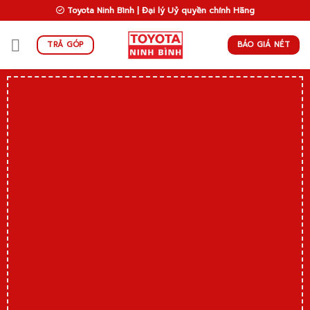
Skip
Toyota Ninh Bình | Đại lý Uỷ quyền chính Hãng
to
content
BÁO GIÁ NÉT
TRẢ GÓP
C
6
tr