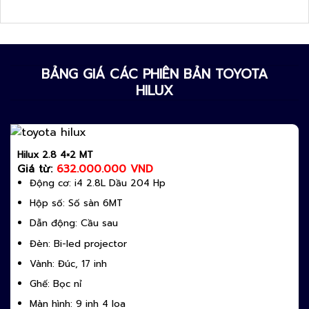
BẢNG GIÁ CÁC PHIÊN BẢN TOYOTA
HILUX
Hilux 2.8 4×2 MT
Giá từ:
632.000.000 VND
Động cơ: i4 2.8L Dầu 204 Hp
Hộp số: Số sàn 6MT
Dẫn động: Cầu sau
Đèn: Bi-led projector
Vành: Đúc, 17 inh
Ghế: Bọc nỉ
Màn hình: 9 inh 4 loa