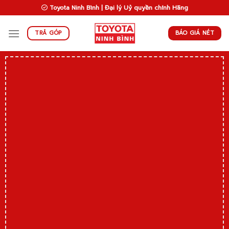
Skip
Toyota Ninh Bình | Đại lý Uỷ quyền chính Hãng
to
content
BÁO GIÁ NÉT
TRẢ GÓP
C
3
tr