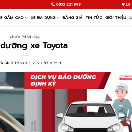
0853 221 999
Lô 
XE GẦM CAO
XE ĐA DỤNG
BẢNG GIÁ
TIN TỨC
GIỚI THIỆU
L
CHƯA PHÂN LOẠI
 dưỡng xe Toyota
ED ON
5 THÁNG 4, 2024
BY
ADMIN