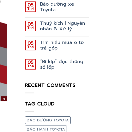
Bảo dưỡng xe
05
Th4
Toyota
Thuỷ kích | Nguyên
05
Th4
nhân & Xử lý
Tìm hiểu mua ô tô
05
Th4
trả góp
“Bí kíp” đọc thông
05
Th4
số lốp
RECENT COMMENTS
TAG CLOUD
BẢO DƯỠNG TOYOTA
BẢO HÀNH TOYOTA