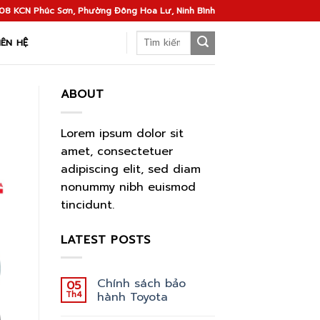
08 KCN Phúc Sơn, Phường Đông Hoa Lư, Ninh Bình
Search
IÊN HỆ
for:
ABOUT
Lorem ipsum dolor sit
amet, consectetuer
adipiscing elit, sed diam
nonummy nibh euismod
tincidunt.
LATEST POSTS
Chính sách bảo
05
Th4
hành Toyota