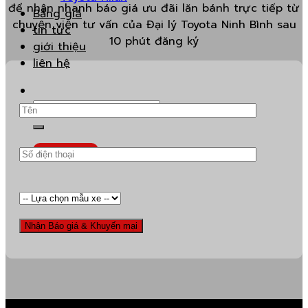
để nhận nhanh báo giá ưu đãi lăn bánh trực tiếp từ
Bảng giá
chuyên viên tư vấn của Đại lý Toyota Ninh Bình sau
tin tức
10 phút đăng ký
giới thiệu
liên hệ
Search
for:
Báo Giá nét