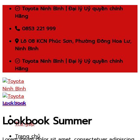
Skip
Toyota Ninh Bình | Đại lý Uỷ quyền chính
to
Hãng
content
0853 221 999
Lô 08 KCN Phúc Sơn, Phường Đông Hoa Lư,
Ninh Bình
Toyota Ninh Bình | Đại lý Uỷ quyền chính
Hãng
Lookbook
Lookbook Summer
Trả góp
Trang chủ
Lorem ipsum dolor sit amet, consectetuer adipiscing