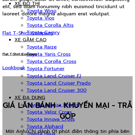
XE ĐÔ THỊ
elit, sed diam nonummy nibh euismod tincidunt ut
Toyota Wigo
laoreet dolore magna aliquam erat volutpat.
Toyota Vios
Toyota Corolla Altis
Toyota Camry
Flat T-Shirt Company
XE GẦM CAO
Toyota Raize
Toyota Yaris Cross
Flat T-Shirt Company
Toyota Corolla Cross
Lookbook
Toyota Fortuner
Toyota Land Cruiser FJ
Toyota Land Cruiser Prado
Toyota Land Cruiser 300
XE ĐA DỤNG
GIÁ LĂN BÁNH - KHUYẾN MẠI - TRẢ
Toyota Avanza Premio
Toyota Veloz Cross
GÓP
Toyota Innova Cross
Toyota Alphard
Mời Anh/Chị dành 01 phút điền thông tin phía bên
Toyota Hilux