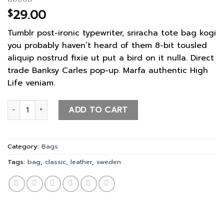
29.00
Rated
2
$
3.50
out
of 5
Tumblr post-ironic typewriter, sriracha tote bag kogi
based on
customer
you probably haven’t heard of them 8-bit tousled
ratings
aliquip nostrud fixie ut put a bird on it nulla. Direct
trade Banksy Carles pop-up. Marfa authentic High
Life veniam.
Classic Bag, Svea quantity
ADD TO CART
Category:
Bags
Tags:
bag
,
classic
,
leather
,
sweden