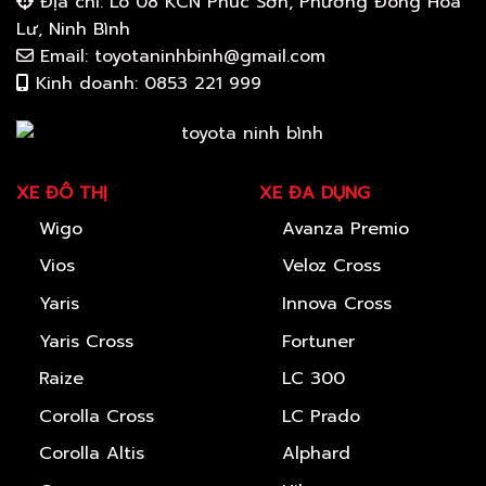
Địa chỉ: Lô 08 KCN Phúc Sơn, Phường Đông Hoa
Lư, Ninh Bình
Email: toyotaninhbinh@gmail.com
Kinh doanh: 0853 221 999
XE ĐÔ THỊ
XE ĐA DỤNG
Wigo
Avanza Premio
Vios
Veloz Cross
Yaris
Innova Cross
Yaris Cross
Fortuner
Raize
LC 300
Corolla Cross
LC Prado
Corolla Altis
Alphard