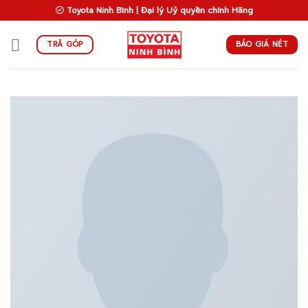
Skip
Toyota Ninh Bình | Đại lý Uỷ quyền chính Hãng
to
content
BÁO GIÁ NÉT
TRẢ GÓP