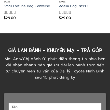
BAGS
BAGS
Small Fortune Bag Converse
Adelia Bag, NYPD
$
29.00
$
29.00
Rated
Rated
4.00
out
4.00
out
of 5
of 5
GIÁ LĂN BÁNH - KHUYẾN MẠI - TRẢ GÓP
Mời Anh/Chị dành 01 phút điền thông tin phía bên
để nhận nhanh báo giá ưu đãi lăn bánh trực tiếp
từ chuyên viên tư vấn của Đại lý Toyota Ninh Bình
sau 10 phút đăng ký