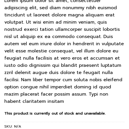
Lorem ipsum dolor sit amet, consectetuer
adipiscing elit, sed diam nonummy nibh euismod
tincidunt ut laoreet dolore magna aliquam erat
volutpat. Ut wisi enim ad minim veniam, quis
nostrud exerci tation ullamcorper suscipit lobortis
nisl ut aliquip ex ea commodo consequat. Duis
autem vel eum iriure dolor in hendrerit in vulputate
velit esse molestie consequat, vel illum dolore eu
feugiat nulla facilisis at vero eros et accumsan et
iusto odio dignissim qui blandit praesent luptatum
zzril delenit augue duis dolore te feugait nulla
facilisi. Nam liber tempor cum soluta nobis eleifend
option congue nihil imperdiet doming id quod
mazim placerat facer possim assum. Typi non
habent claritatem insitam
This product is currently out of stock and unavailable.
SKU:
N/A