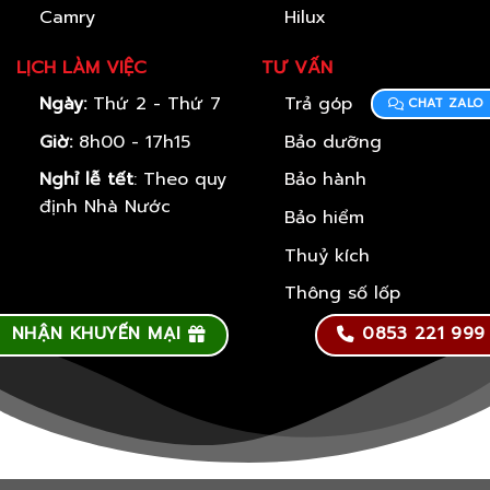
Camry
Hilux
LỊCH LÀM VIỆC
TƯ VẤN
Ngày:
Thứ 2 - Thứ 7
Trả góp
CHAT ZALO
Giờ:
8h00 - 17h15
Bảo dưỡng
Nghỉ lễ tết
: Theo quy
Bảo hành
định Nhà Nước
Bảo hiểm
Thuỷ kích
Thông số lốp
NHẬN KHUYẾN MẠI
0853 221 999