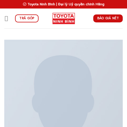
Skip
Toyota Ninh Bình | Đại lý Uỷ quyền chính Hãng
to
content
BÁO GIÁ NÉT
TRẢ GÓP