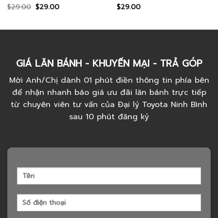
$
29.00
$
29.00
$
29.00
Rated
Rated
4.00
out
4.50
out
of 5
of 5
GIÁ LĂN BÁNH - KHUYẾN MẠI - TRẢ GÓP
Mời Anh/Chị dành 01 phút điền thông tin phía bên
để nhận nhanh báo giá ưu đãi lăn bánh trực tiếp
từ chuyên viên tư vấn của Đại lý Toyota Ninh Bình
sau 10 phút đăng ký