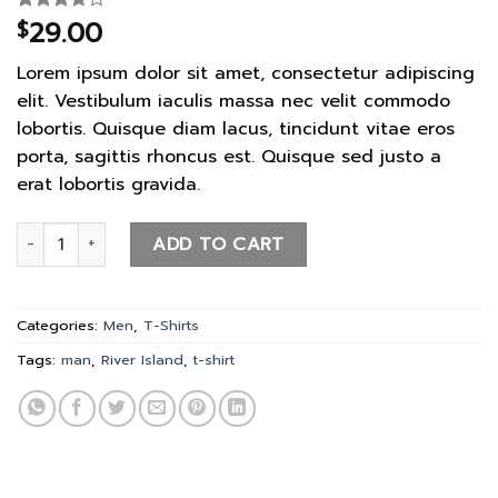
29.00
$
Rated
3
3.67
out
of 5
Lorem ipsum dolor sit amet, consectetur adipiscing
based
on
elit. Vestibulum iaculis massa nec velit commodo
customer
lobortis. Quisque diam lacus, tincidunt vitae eros
ratings
porta, sagittis rhoncus est. Quisque sed justo a
erat lobortis gravida.
SS Crew California Sub River Island quantity
ADD TO CART
Categories:
Men
,
T-Shirts
Tags:
man
,
River Island
,
t-shirt