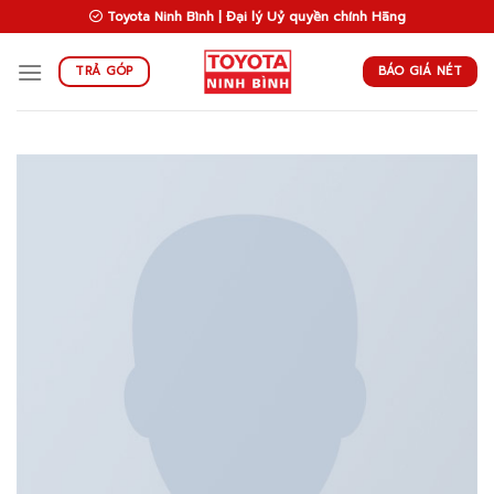
Skip
Toyota Ninh Bình | Đại lý Uỷ quyền chính Hãng
to
content
BÁO GIÁ NÉT
TRẢ GÓP