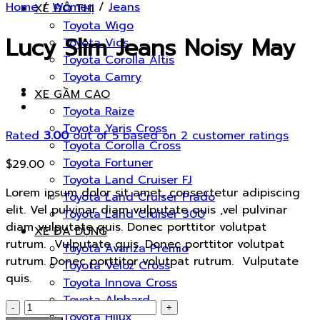
Home
/
Women
/
Jeans
XE ĐÔ THỊ
Toyota Wigo
Lucy Slim Jeans Noisy May
Toyota Vios
Toyota Corolla Altis
Toyota Camry
XE GẦM CAO
Toyota Raize
Toyota Yaris Cross
Rated
3.00
out of 5 based on
2
customer ratings
Toyota Corolla Cross
Toyota Fortuner
$
29.00
Toyota Land Cruiser FJ
Lorem ipsum dolor sit amet, consectetur adipiscing
Toyota Land Cruiser Prado
elit. Vel pulvinar diam vulputate quis ,vel pulvinar
Toyota Land Cruiser 300
diam vulputate quis. Donec porttitor volutpat
XE ĐA DỤNG
rutrum. Vulputate quis. Donec porttitor volutpat
Toyota Avanza Premio
rutrum. Donec porttitor volutpat rutrum. Vulputate
Toyota Veloz Cross
quis.
Toyota Innova Cross
Toyota Alphard
Lucy
Toyota Hilux