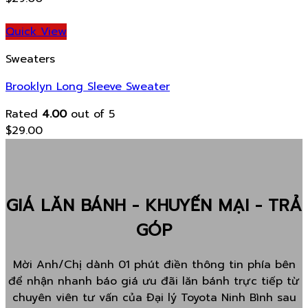
Quick View
Sweaters
Brooklyn Long Sleeve Sweater
Rated
4.00
out of 5
$
29.00
GIÁ LĂN BÁNH - KHUYẾN MẠI - TRẢ
GÓP
Mời Anh/Chị dành 01 phút điền thông tin phía bên
để nhận nhanh báo giá ưu đãi lăn bánh trực tiếp từ
chuyên viên tư vấn của Đại lý Toyota Ninh Bình sau