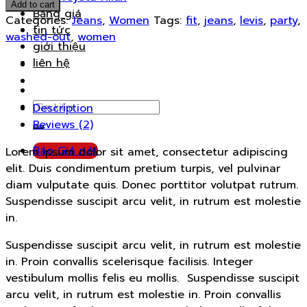
Slim
Add to cart
Bảng giá
Jeans
Categories:
Jeans
,
Women
Tags:
fit
,
jeans
,
levis
,
party
,
tin tức
Noisy
washed-out
,
women
giới thiệu
May
liên hệ
quantity
Search
Description
for:
Reviews (2)
Báo Giá nét
Lorem ipsum dolor sit amet, consectetur adipiscing
elit. Duis condimentum pretium turpis, vel pulvinar
diam vulputate quis. Donec porttitor volutpat rutrum.
Suspendisse suscipit arcu velit, in rutrum est molestie
in.
Suspendisse suscipit arcu velit, in rutrum est molestie
in. Proin convallis scelerisque facilisis. Integer
vestibulum mollis felis eu mollis. Suspendisse suscipit
arcu velit, in rutrum est molestie in. Proin convallis