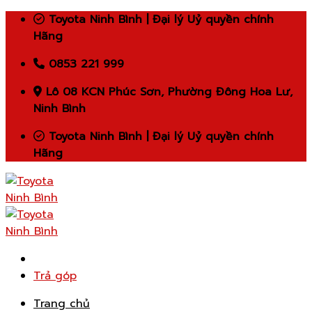
Skip
Toyota Ninh Bình | Đại lý Uỷ quyền chính
to
Hãng
content
0853 221 999
Lô 08 KCN Phúc Sơn, Phường Đông Hoa Lư,
Ninh Bình
Toyota Ninh Bình | Đại lý Uỷ quyền chính
Hãng
Trả góp
Trang chủ