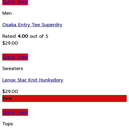
Quick View
Men
Osaka Entry Tee Superdry
Rated
4.00
out of 5
$
29.00
Quick View
Sweaters
Lenox Star Knit Hunkydory
$
29.00
New
Quick View
Tops