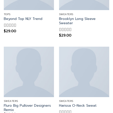
TOPS
SWEATERS
Brooklyn Long Sleeve
Beyond Top NLY Trend
Sweater
$
29.00
Rated
$
29.00
3.50
out
Rated
of 5
4.00
out
of 5
SWEATERS
SWEATERS
Fluro Big Pullover Designers
Harissa O-Neck Sweat
Remix