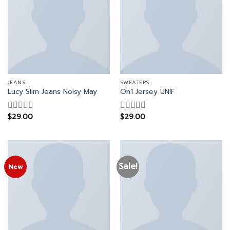
JEANS
SWEATERS
Lucy Slim Jeans Noisy May
On1 Jersey UNIF
$
29.00
$
29.00
Rated
Rated
5.00
3.00
out of 5
out of
5
Sale!
New