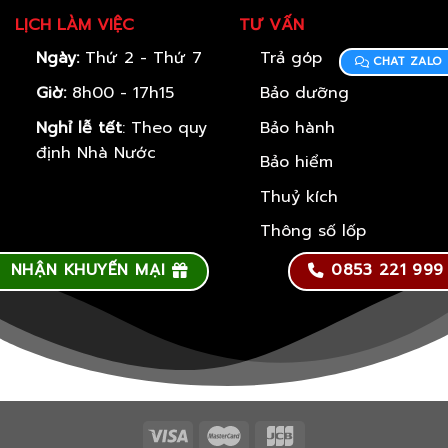
LỊCH LÀM VIỆC
TƯ VẤN
Ngày:
Thứ 2 - Thứ 7
Trả góp
CHAT ZALO
Giờ:
8h00 - 17h15
Bảo dưỡng
Nghỉ lễ tết
: Theo quy
Bảo hành
định Nhà Nước
Bảo hiểm
Thuỷ kích
Thông số lốp
NHẬN KHUYẾN MẠI
0853 221 999