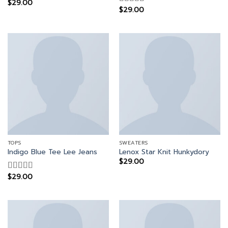
$
29.00
$
29.00
Rated
4.00
out
of 5
TOPS
SWEATERS
Indigo Blue Tee Lee Jeans
Lenox Star Knit Hunkydory
$
29.00
$
29.00
Rated
4.00
out
of 5