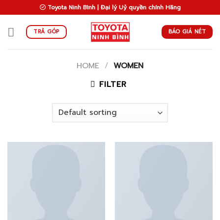
Skip
Toyota Ninh Bình | Đại lý Uỷ quyền chính Hãng
to
content
BÁO GIÁ NÉT
TRẢ GÓP
HOME
/
WOMEN
FILTER