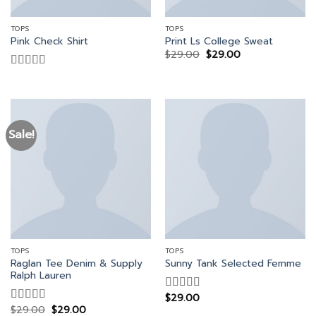
TOPS
TOPS
Pink Check Shirt
Print Ls College Sweat
$
29.00
$
29.00
Rated
3.50
out
of 5
Sale!
TOPS
TOPS
Raglan Tee Denim & Supply
Sunny Tank Selected Femme
Ralph Lauren
$
29.00
Rated
4.50
$
29.00
$
29.00
out of 5
Rated
5.00