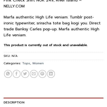
Pink Check Shirt NOK 249, River Island –
3.50
out
NELLY.COM
of 5
based
on
Marfa authentic High Life veniam. Tumblr post-
customer
ratings
ironic typewriter, sriracha tote bag kogi you. Direct
trade Banksy Carles pop-up. Marfa authentic High
Life veniam.
This product is currently out of stock and unavailable.
SKU:
N/A
Categories:
Tops
,
Women
DESCRIPTION