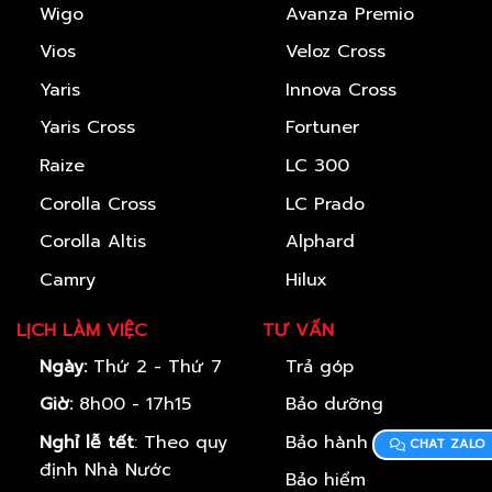
Wigo
Avanza Premio
Vios
Veloz Cross
Yaris
Innova Cross
Yaris Cross
Fortuner
Raize
LC 300
Corolla Cross
LC Prado
Corolla Altis
Alphard
Camry
Hilux
LỊCH LÀM VIỆC
TƯ VẤN
Ngày:
Thứ 2 - Thứ 7
Trả góp
Giờ:
8h00 - 17h15
Bảo dưỡng
Nghỉ lễ tết
: Theo quy
Bảo hành
CHAT ZALO
định Nhà Nước
Bảo hiểm