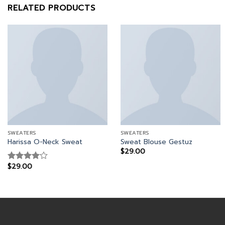
RELATED PRODUCTS
SWEATERS
SWEATERS
Harissa O-Neck Sweat
Sweat Blouse Gestuz
$
29.00
$
29.00
Rated
4.00
out
of 5