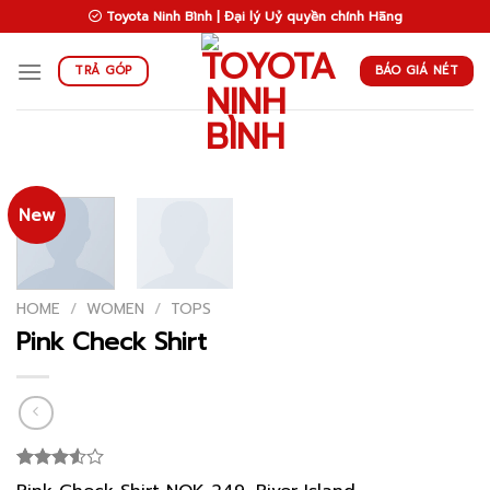
Skip
Toyota Ninh Bình | Đại lý Uỷ quyền chính Hãng
to
content
BÁO GIÁ NÉT
TRẢ GÓP
New
HOME
/
WOMEN
/
TOPS
Pink Check Shirt
Rated
2