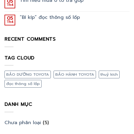
Tìm hiểu mua ô tô trả góp
05
Th4
“Bí kíp” đọc thông số lốp
05
Th4
RECENT COMMENTS
TAG CLOUD
BẢO DƯỠNG TOYOTA
BẢO HÀNH TOYOTA
thuỷ kích
đọc thông số lốp
DANH MỤC
Chưa phân loại
(5)