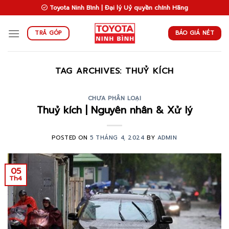
Skip
Toyota Ninh Bình | Đại lý Uỷ quyền chính Hãng
to
content
BÁO GIÁ NÉT
TRẢ GÓP
TAG ARCHIVES:
THUỶ KÍCH
CHƯA PHÂN LOẠI
Thuỷ kích | Nguyên nhân & Xử lý
POSTED ON
5 THÁNG 4, 2024
BY
ADMIN
05
Th4