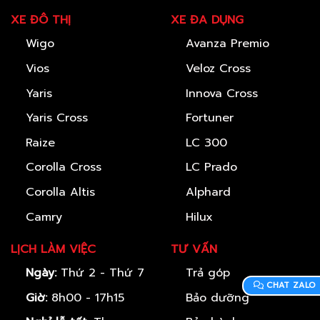
XE ĐÔ THỊ
XE ĐA DỤNG
Wigo
Avanza Premio
Vios
Veloz Cross
Yaris
Innova Cross
Yaris Cross
Fortuner
Raize
LC 300
Corolla Cross
LC Prado
Corolla Altis
Alphard
Camry
Hilux
LỊCH LÀM VIỆC
TƯ VẤN
Ngày:
Thứ 2 - Thứ 7
Trả góp
CHAT ZALO
Giờ:
8h00 - 17h15
Bảo dưỡng