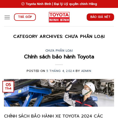
Skip
Toyota Ninh Bình | Đại lý Uỷ quyền chính Hãng
to
content
BÁO GIÁ NÉT
TRẢ GÓP
CATEGORY ARCHIVES:
CHƯA PHÂN LOẠI
CHƯA PHÂN LOẠI
Chính sách bảo hành Toyota
POSTED ON
5 THÁNG 4, 2024
BY
ADMIN
05
Th4
CHÍNH SÁCH BẢO HÀNH XE TOYOTA 2024 CÁC