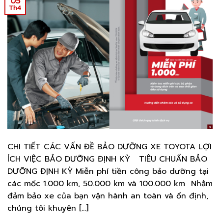
05
Th4
CHI TIẾT CÁC VẤN ĐỀ BẢO DƯỠNG XE TOYOTA LỢI
ÍCH VIỆC BẢO DƯỠNG ĐỊNH KỲ TIÊU CHUẨN BẢO
DƯỠNG ĐỊNH KỲ Miễn phí tiền công bảo dưỡng tại
các mốc 1.000 km, 50.000 km và 100.000 km Nhằm
đảm bảo xe của bạn vận hành an toàn và ổn định,
chúng tôi khuyên […]