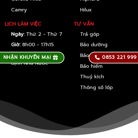
Camry
Hilux
LỊCH LÀM VIỆC
TƯ VẤN
Ngày:
Thứ 2 - Thứ 7
Trả góp
Giờ:
8h00 - 17h15
Bảo dưỡng
Nghỉ lễ tết
: Theo quy
Bảo hành
NHẬN KHUYẾN MẠI
0853 221 999
định Nhà Nước
Bảo hiểm
Thuỷ kích
Thông số lốp