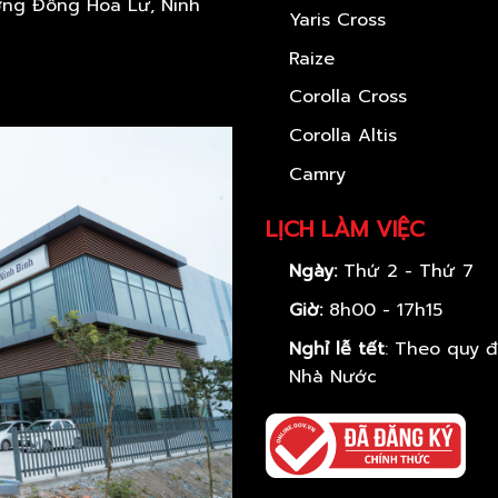
ờng Đông Hoa Lư, Ninh
Yaris Cross
Raize
Corolla Cross
Corolla Altis
Camry
LỊCH LÀM VIỆC
Ngày:
Thứ 2 - Thứ 7
Giờ:
8h00 - 17h15
Nghỉ lễ tết
: Theo quy đ
Nhà Nước