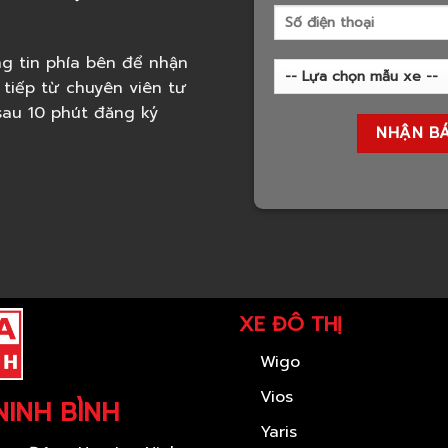
g tin phía bên để nhận
 tiếp từ chuyên viên tư
 sau 10 phút đăng ký
XE ĐÔ THỊ
Wigo
Vios
NINH BÌNH
Yaris