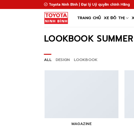
Skip
Toyota Ninh Bình | Đại lý Uỷ quyền chính Hãng
to
content
TRANG CHỦ
XE ĐÔ THỊ
LOOKBOOK SUMMER
ALL
DESIGN
LOOKBOOK
MAGAZINE