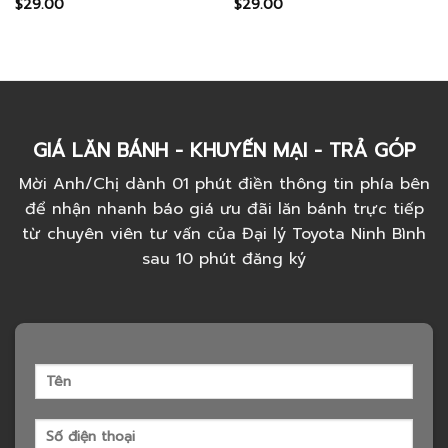
$
29.00
$
29.00
Rated
Rated
5.00
3.50
out
out of 5
of 5
GIÁ LĂN BÁNH - KHUYẾN MẠI - TRẢ GÓP
Mời Anh/Chị dành 01 phút điền thông tin phía bên
để nhận nhanh báo giá ưu đãi lăn bánh trực tiếp
từ chuyên viên tư vấn của Đại lý Toyota Ninh Bình
sau 10 phút đăng ký