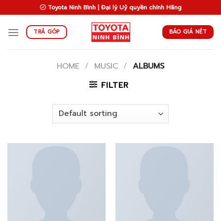
Skip
Toyota Ninh Bình | Đại lý Uỷ quyền chính Hãng
to
content
BÁO GIÁ NÉT
TRẢ GÓP
HOME
/
MUSIC
/
ALBUMS
FILTER