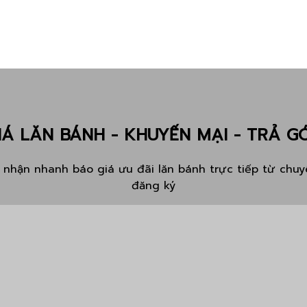
IÁ LĂN BÁNH - KHUYẾN MẠI - TRẢ G
nhận nhanh báo giá ưu đãi lăn bánh trực tiếp từ chuyê
đăng ký