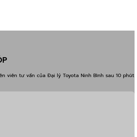
ÓP
n viên tư vấn của Đại lý Toyota Ninh Bình sau 10 phút