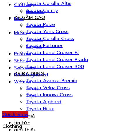
Toyota Corolla Altis
Clothing
Toyota Camry
Hoodies
XE GẦM CAO
Men
Toyota Raize
T-Shirts
Toyota Yaris Cross
Music
Toyota Corolla Cross
Albums
Toyota Fortuner
Singles
Toyota Land Cruiser FJ
Posters
Toyota Land Cruiser Prado
Shoes
Toyota Land Cruiser 300
Sweaters
XE ĐA DỤNG
Uncategorized
Toyota Avanza Premio
Women
Toyota Veloz Cross
Jeans
Toyota Innova Cross
Tops
Toyota Alphard
Toyota Hilux
Quick View
Bảng giá
tin tức
Clothing
giới thiệu