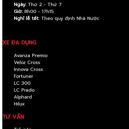
Ngày:
Thứ 2 - Thứ 7
Giờ:
8h00 - 17h15
Nghỉ lễ tết
: Theo quy định Nhà Nước
XE ĐA DỤNG
Avanza Premio
Veloz Cross
Innova Cross
Fortuner
LC 300
LC Prado
Alphard
Hilux
TƯ VẤN