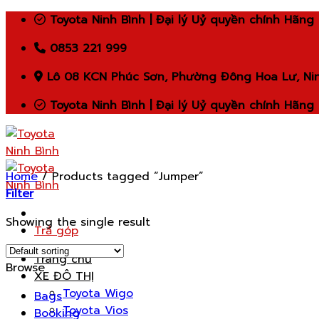
Skip
Toyota Ninh Bình | Đại lý Uỷ quyền chính Hãng
to
0853 221 999
content
Lô 08 KCN Phúc Sơn, Phường Đông Hoa Lư, Nin
Toyota Ninh Bình | Đại lý Uỷ quyền chính Hãng
Home
/
Products tagged “Jumper”
Filter
Showing the single result
Trả góp
Trang chủ
Browse
XE ĐÔ THỊ
Toyota Wigo
Bags
Toyota Vios
Booking